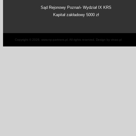
Sąd Rejonowy Poznań- Wydział IX KRS
Kapitał zakładowy 5000 zł
Copyright © 2026. www.np-partners.pl. All rights reserved. Design by vinao.pl