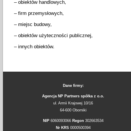
– obiektów handlowych,
– firm przemysłowych,
– miejsc budowy,
– obiektów użyteczności publicznej,
– innych obiektów.
Dane firmy:
Agencja NP Partners spółka z o.o.
ul. Armii Krajowej 10/16
64-600 Oborniki
NIP
6060093066
Regon
302663534
Nr KRS
0000500394